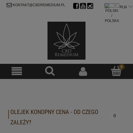
ZAREJESTRUJ SIĘ
ZALOGUJ SIĘ
KONTAKT@CBDREMEDIUM.PL
OLEJEK KONOPNY CENA - OD CZEGO
0
ZALEŻY?