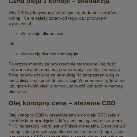
Cena oleju z konopi – ekstrakcja
Olej CBDwydobywany jest różnymi metodami z kwiatów
konopi. Cena zależy zatem od tego, czy producent
wykorzystał:
ekstrakcję alkoholową
lub
ekstrakcję dwutlenkiem węgla
Powyższe metody są powszechnie stosowane i są dość
zaawansowane, obie mają swoje wady i zalety i zmuszają
firmę odpowiedzialną za produkcję do zaopatrzenia się w
specjalistyczny sprzęt do ekstrakcji. W momencie, gdy wiesz
już, gdzie kupić olejki z konopi, sprawdź koniecznie metodę
ekstrakcji.
Olej konopny cena – stężenie CBD
Olej konopny CBD w przeciwieństwie do oleju RSO (olej z
kwiatów konopi indyjskiej, który jest nielegalny) nie zawiera
THC, substancji, która jest w Polsce nielegalna. Cena oleju z
konopi zależy w tym wypadku w dużej mierze od tego, jakie
jest stężenie CBD (Kannabidiolu),jednak nie to jest jedynym