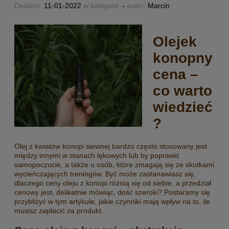
Dodano:
11-01-2022
w kategorii:
-
autor:
Marcin
Olejek
konopny
cena –
co warto
wiedzieć
?
Olej z kwiatów konopi siewnej bardzo często stosowany jest
między innymi w stanach lękowych lub by poprawić
samopoczucie, a także u osób, które zmagają się ze skutkami
wycieńczających treningów. Być może zastanawiasz się,
dlaczego ceny oleju z konopi różnią się od siebie, a przedział
cenowy jest, delikatnie mówiąc, dość szeroki? Postaramy się
przybliżyć w tym artykule, jakie czynniki mają wpływ na to, ile
musisz zapłacić za produkt.