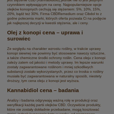
czynnikiem wpływającym na cenę. Najpopularniejsze opcje
olejków konopnych cechują się stężeniem: 5%, 10%, 15%,
20%, bądź też 30%. Firma CBDRemedium oraz Cibdol to z
godne polecenia marki, których oferta pozwala Ci na podjęcie
jak najlepszej decyzji w kwestii stężenia, ale i ceny.
Olej z konopi cena – uprawa i
surowiec
Ze względu na charakter wzrostu rośliny, w trakcie uprawy
konopi siewnej nie powinny być stosowane nawozy sztuczne,
a także chemiczne środki ochrony roślin. Cena oleju z konopi
zależy zatem od jakości i metody uprawy. Im lepsze warunki
zostały zagwarantowane roślinom i mniej szkodliwych
substancji zostało wykorzystanych, przez co troska o rośliny
musiała być zagwarantowana w naturalny sposób, niestety
droższy, tym cena oleju z konopi jest wyższa.
Kannabidiol cena – badania
Analizy i badania odgrywają ważną rolę w produkcji oraz
weryfikacji każdej partii olejków CBD. Oczywiście produkty,
które nie zostały dokładnie przebadane, mogą kosztować
mniej, jednak kupowanie kota w worku, od nieznanego