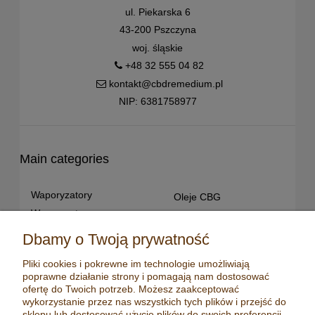
ul. Piekarska 6
43-200 Pszczyna
woj. śląskie
+48 32 555 04 82
kontakt@cbdremedium.pl
NIP: 6381758977
Main categories
Waporyzatory
Oleje CBG
Waporyzatory
Oleje CBD dla snu
przenośne
Susz konopny
Dbamy o Twoją prywatność
Waporyzatory manualne
Terpeny konopne
Pliki cookies i pokrewne im technologie umożliwiają
Waporyzatory
CBD dla zwierząt
poprawne działanie strony i pomagają nam dostosować
stacjonarne
Młynki/ Grindery
ofertę do Twoich potrzeb. Możesz zaakceptować
Premium vaporizers
wykorzystanie przez nas wszystkich tych plików i przejść do
Zapalniczki
sklepu lub dostosować użycie plików do swoich preferencji,
Waporyzatory