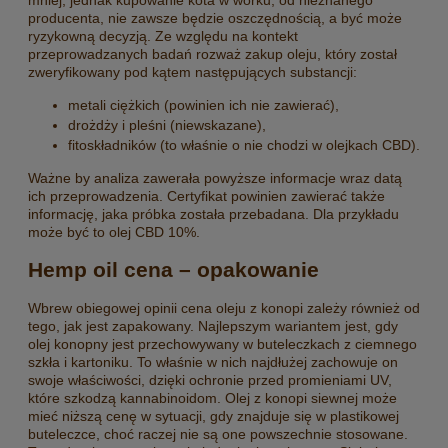
producenta, nie zawsze będzie oszczędnością, a być może
ryzykowną decyzją. Ze względu na kontekt
przeprowadzanych badań rozważ zakup oleju, który został
zweryfikowany pod kątem następujących substancji:
metali ciężkich (powinien ich nie zawierać),
drożdży i pleśni (niewskazane),
fitoskładników (to właśnie o nie chodzi w olejkach CBD).
Ważne by analiza zawerała powyższe informacje wraz datą
ich przeprowadzenia. Certyfikat powinien zawierać także
informację, jaka próbka została przebadana. Dla przykładu
może być to olej CBD 10%.
Hemp oil cena – opakowanie
Wbrew obiegowej opinii cena oleju z konopi zależy również od
tego, jak jest zapakowany. Najlepszym wariantem jest, gdy
olej konopny jest przechowywany w buteleczkach z ciemnego
szkła i kartoniku. To właśnie w nich najdłużej zachowuje on
swoje właściwości, dzięki ochronie przed promieniami UV,
które szkodzą kannabinoidom. Olej z konopi siewnej może
mieć niższą cenę w sytuacji, gdy znajduje się w plastikowej
buteleczce, choć raczej nie są one powszechnie stosowane.