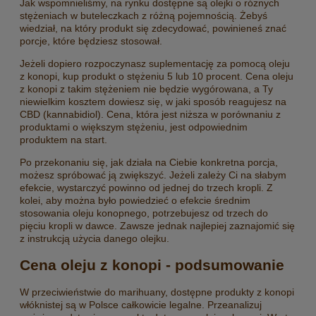
Jak wspomnieliśmy, na rynku dostępne są olejki o różnych
stężeniach w buteleczkach z różną pojemnością. Żebyś
wiedział, na który produkt się zdecydować, powinieneś znać
porcje, które będziesz stosował.
Jeżeli dopiero rozpoczynasz suplementację za pomocą oleju
z konopi, kup produkt o stężeniu 5 lub 10 procent. Cena oleju
z konopi z takim stężeniem nie będzie wygórowana, a Ty
niewielkim kosztem dowiesz się, w jaki sposób reagujesz na
CBD (kannabidiol). Cena, która jest niższa w porównaniu z
produktami o większym stężeniu, jest odpowiednim
produktem na start.
Po przekonaniu się, jak działa na Ciebie konkretna porcja,
możesz spróbować ją zwiększyć. Jeżeli zależy Ci na słabym
efekcie, wystarczyć powinno od jednej do trzech kropli. Z
kolei, aby można było powiedzieć o efekcie średnim
stosowania oleju konopnego, potrzebujesz od trzech do
pięciu kropli w dawce. Zawsze jednak najlepiej zaznajomić się
z instrukcją użycia danego olejku.
Cena oleju z konopi - podsumowanie
W przeciwieństwie do marihuany, dostępne produkty z konopi
włóknistej są w Polsce całkowicie legalne. Przeanalizuj