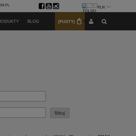
M.PL
ZAREJESTRUJ SIĘ
ZALOGUJ SIĘ
RODUKTY
BLOG
(PUSTY)
filtruj