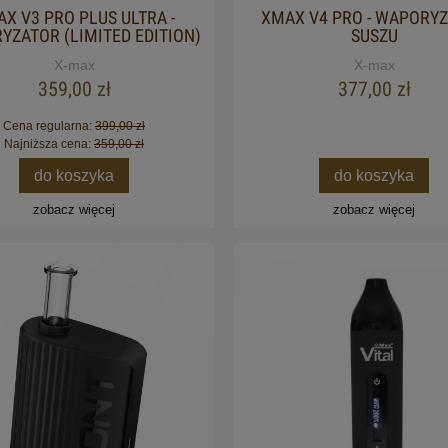
X V3 PRO PLUS ULTRA -
XMAX V4 PRO - WAPORY
ZATOR (LIMITED EDITION)
SUSZU
X-max
X-max
359,00 zł
377,00 zł
Cena regularna:
399,00 zł
Najniższa cena:
359,00 zł
do koszyka
do koszyka
zobacz więcej
zobacz więcej