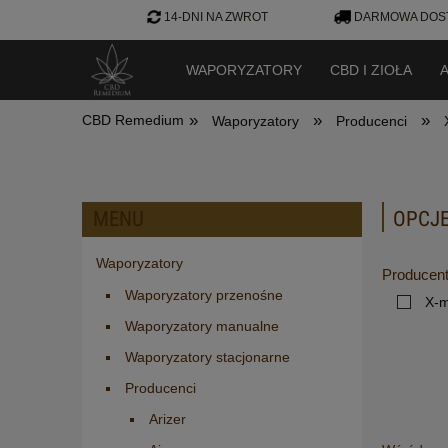
14-DNI NA ZWROT
DARMOWA DOST
WAPORYZATORY
CBD I ZIOŁA
»
»
»
CBD Remedium
Waporyzatory
Producenci
MENU
OPCJE
Waporyzatory
Producen
Waporyzatory przenośne
X-
Waporyzatory manualne
Waporyzatory stacjonarne
Producenci
Arizer