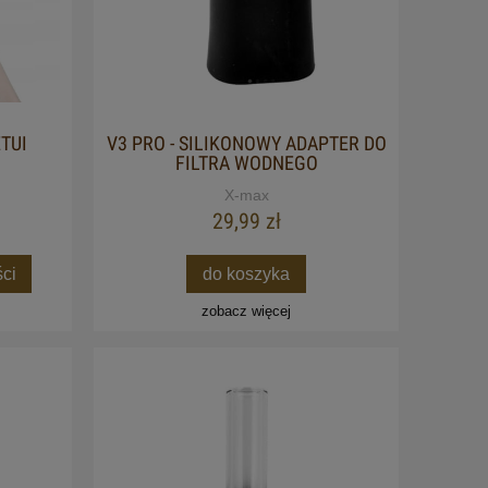
DITION)
FAJKI WODNEJ
29,98 zł
Cena regularna:
49,99 zł
Najniższa cena:
49,99 zł
TUI
V3 PRO - SILIKONOWY ADAPTER DO
do koszyka
p
FILTRA WODNEGO
X-max
29,99 zł
ci
do koszyka
zobacz więcej