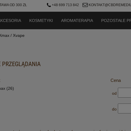
AWA OD 300 ZŁ
+48 699 713 842
KONTAKT@CBDREMEDIU
AKCESORIA
KOSMETYKI
AROMATERAPIA
POZOSTAŁE P
Xmax / Xvape
 PRZEGLĄDANIA
t
Cena
max
(26)
od
do