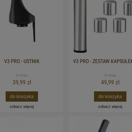
V3 PRO - USTNIK
V3 PRO - ZESTAW KAPSUŁEK
X-max
X-max
39,99 zł
49,99 zł
do koszyka
do koszyka
zobacz więcej
zobacz więcej