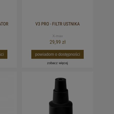
ATOR
V3 PRO - FILTR USTNIKA
X-max
29,99 zł
ci
powiadom o dostępności
zobacz więcej
RA -
STARRY 3.0/4.0 - ADAPTER DO
ZE