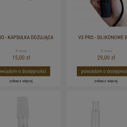
WAPORYZATOR (LIMITED E
115,00 zł
359,00 zł
Cena regularna:
149,00 zł
Cena regularna:
399,00 zł
Najniższa cena:
149,00 zł
Najniższa cena:
359,00 zł
RO - KAPSUŁKA DOZUJĄCA
V3 PRO - SILIKONOWE E
do koszyka
do koszyka
X-max
X-max
15,00 zł
29,00 zł
owiadom o dostępności
powiadom o dostępnoś
zobacz więcej
zobacz więcej