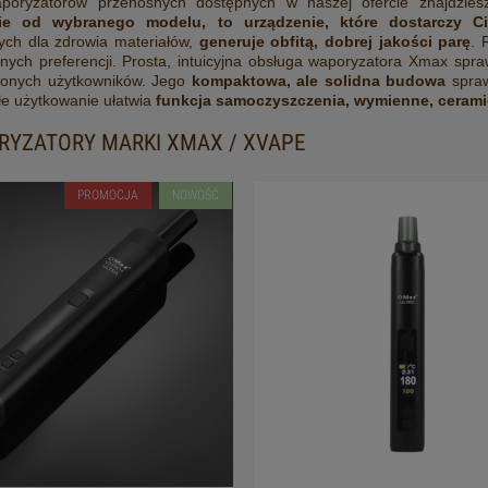
poryzatorów przenośnych dostępnych w naszej ofercie znajdzi
nie od wybranego modelu, to urządzenie, które dostarczy C
ych dla zdrowia materiałów,
generuje obfitą, dobrej jakości parę
. 
nych preferencji. Prosta, intuicyjna obsługa waporyzatora Xmax spraw
onych użytkowników. Jego
kompaktowa, ale solidna budowa
spraw
łe użytkowanie ułatwia
funkcja samoczyszczenia, wymienne, ceramic
YZATORY MARKI XMAX / XVAPE
PROMOCJA
NOWOŚĆ