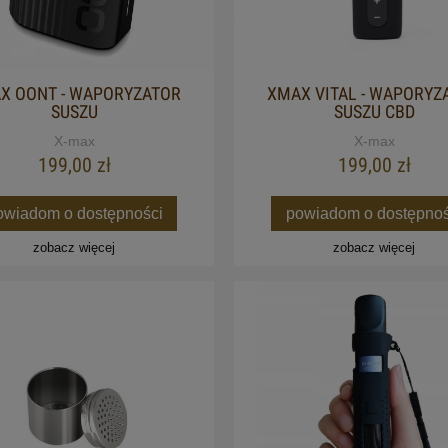
X OONT - WAPORYZATOR
XMAX VITAL - WAPORYZ
SUSZU
SUSZU CBD
X-max
X-max
199,00 zł
199,00 zł
owiadom o dostępności
powiadom o dostępnoś
zobacz więcej
zobacz więcej
 CBD CIBDOL 2.0 5% 10ML
XMAX V3 PRO PLUS ULT