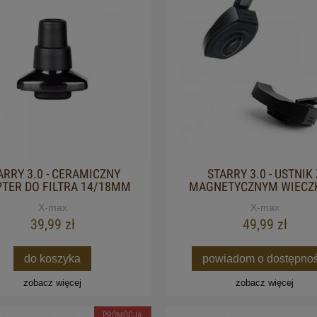
ARRY 3.0 - CERAMICZNY
STARRY 3.0 - USTNIK 
TER DO FILTRA 14/18MM
MAGNETYCZNYM WIECZ
X-max
X-max
39,99 zł
49,99 zł
do koszyka
powiadom o dostępnoś
zobacz więcej
zobacz więcej
PROMOCJA