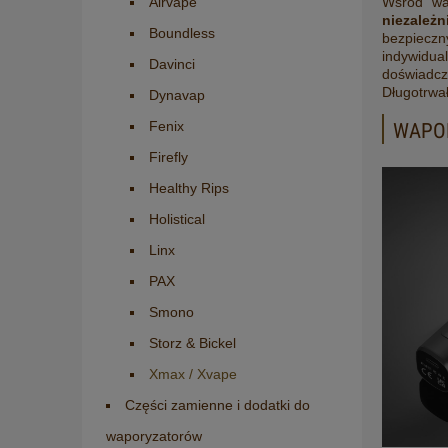
Wśród wa
Airvape
niezależ
Boundless
bezpieczn
indywidual
Davinci
doświadcz
Długotrwa
Dynavap
Fenix
WAPOR
Firefly
Healthy Rips
Holistical
Linx
PAX
Smono
Storz & Bickel
Xmax / Xvape
Części zamienne i dodatki do
waporyzatorów