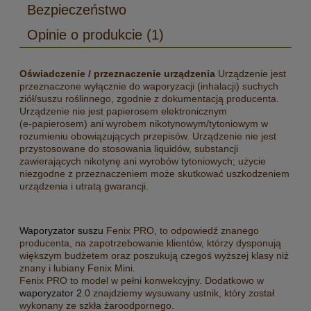
Bezpieczeństwo
Opinie o produkcie (1)
Oświadczenie / przeznaczenie urządzenia
Urządzenie jest
przeznaczone wyłącznie do waporyzacji (inhalacji) suchych
ziół/suszu roślinnego, zgodnie z dokumentacją producenta.
Urządzenie nie jest papierosem elektronicznym
(e‑papierosem) ani wyrobem nikotynowym/tytoniowym w
rozumieniu obowiązujących przepisów. Urządzenie nie jest
przystosowane do stosowania liquidów, substancji
zawierających nikotynę ani wyrobów tytoniowych; użycie
niezgodne z przeznaczeniem może skutkować uszkodzeniem
urządzenia i utratą gwarancji.
Waporyzator suszu
Fenix PRO, to odpowiedź znanego
producenta, na zapotrzebowanie klientów, którzy dysponują
większym budżetem oraz poszukują czegoś wyższej klasy niż
znany i lubiany Fenix Mini.
Fenix PRO to model w pełni konwekcyjny. Dodatkowo w
waporyzator 2
.0 znajdziemy wysuwany ustnik, który został
wykonany ze szkła żaroodpornego.