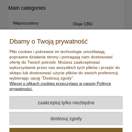
Main categories
Waporyzatory
Oleje CBG
Waporyzatory
Oleje CBD dla snu
przenośne
Susz konopny
Dbamy o Twoją prywatność
Waporyzatory manualne
Terpeny konopne
Pliki cookies i pokrewne im technologie umożliwiają
Waporyzatory
CBD dla zwierząt
poprawne działanie strony i pomagają nam dostosować
stacjonarne
Młynki/ Grindery
ofertę do Twoich potrzeb. Możesz zaakceptować
Premium vaporizers
wykorzystanie przez nas wszystkich tych plików i przejść do
Zapalniczki
sklepu lub dostosować użycie plików do swoich preferencji,
Waporyzatory
Maści konopne
wybierając opcję "Dostosuj zgody".
konwekcyjne
Więcej o plikach cookies przeczytasz w naszej Polityce
Mydła konopne
Zestawy z
prywatności.
waporyzatorem
Kadzidełka
Oleje CBD
Aromatyzery
zaakceptuj tylko niezbędne
Oleje CBD 5%
Olejki eteryczne
Oleje CBD 10%
Herbaty
dostosuj zgody
Oleje CBD 20%
Nasiona konopi
Oleje CBD 30%