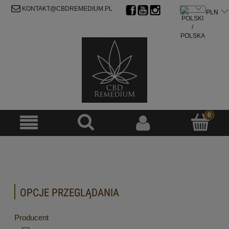
ZAREJESTRUJ SIĘ
ZALOGUJ SIĘ
KONTAKT@CBDREMEDIUM.PL
OPCJE PRZEGLĄDANIA
Producent