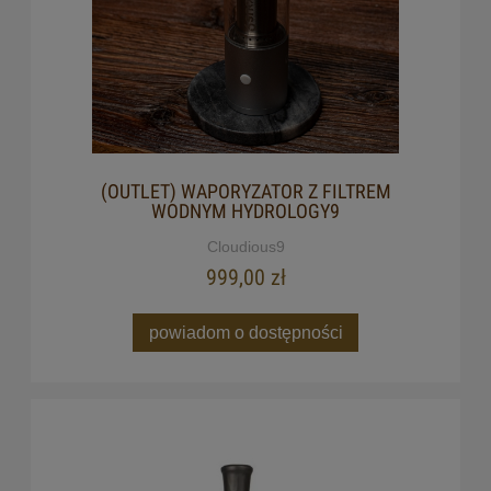
(OUTLET) WAPORYZATOR Z FILTREM
WODNYM HYDROLOGY9
Cloudious9
999,00 zł
powiadom o dostępności