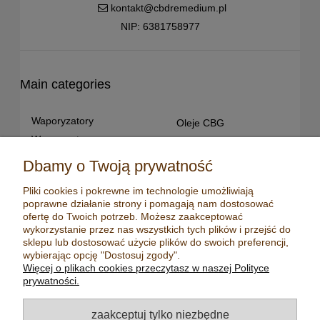
kontakt@cbdremedium.pl
NIP: 6381758977
Main categories
Waporyzatory
Oleje CBG
Waporyzatory
Oleje CBD dla snu
przenośne
Susz konopny
Dbamy o Twoją prywatność
Waporyzatory manualne
Terpeny konopne
Pliki cookies i pokrewne im technologie umożliwiają
Waporyzatory
CBD dla zwierząt
poprawne działanie strony i pomagają nam dostosować
stacjonarne
Młynki/ Grindery
ofertę do Twoich potrzeb. Możesz zaakceptować
Premium vaporizers
wykorzystanie przez nas wszystkich tych plików i przejść do
Zapalniczki
sklepu lub dostosować użycie plików do swoich preferencji,
Waporyzatory
Maści konopne
wybierając opcję "Dostosuj zgody".
konwekcyjne
Więcej o plikach cookies przeczytasz w naszej Polityce
Mydła konopne
Zestawy z
prywatności.
waporyzatorem
Kadzidełka
Oleje CBD
Aromatyzery
zaakceptuj tylko niezbędne