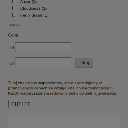
Arizer
(2)
Cloudious9
(1)
Fenix Brand
(1)
więcej
Cena
od
filtruj
do
Tutaj znajdziesz
waporyzatory
, które sprzedajemy w
promocyjnych cenach ze względu na ich niedoskonałość :)
Każdy
waporyzator
sprzedawany jest z dwuletnią gwarancją.
OUTLET