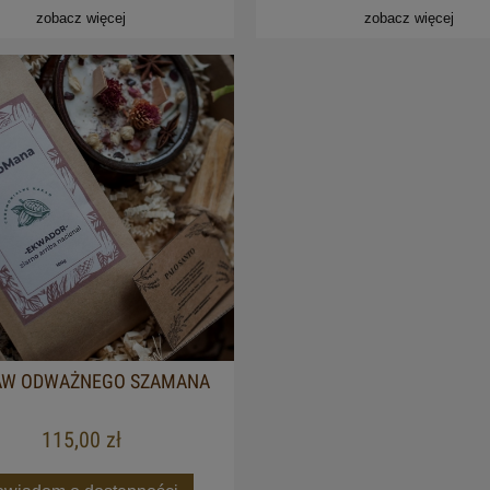
zobacz więcej
zobacz więcej
AW ODWAŻNEGO SZAMANA
115,00 zł
 CBD CIBDOL 2.0 5% 10ML
XMAX V3 PRO PLUS ULT
WAPORYZATOR (LIMITED E