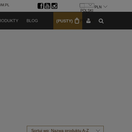
M.PL
ZAREJESTRUJ SIĘ
ZALOGUJ SIĘ
RODUKTY
BLOG
(PUSTY)
Sortuj wg:
Nazwa produktu A-Z