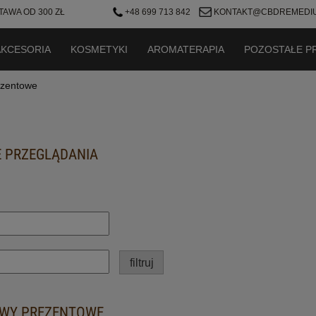
AWA OD 300 ZŁ
+48 699 713 842
KONTAKT@CBDREMEDIU
AKCESORIA
KOSMETYKI
AROMATERAPIA
POZOSTAŁE P
ezentowe
 PRZEGLĄDANIA
filtruj
AWY PREZENTOWE