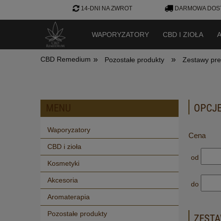
14-DNI NA ZWROT
DARMOWA DOST
WAPORYZATORY
CBD I ZIOŁA
»
»
CBD Remedium
Pozostałe produkty
Zestawy pr
MENU
OPCJE
Waporyzatory
Cena
CBD i zioła
od
Kosmetyki
Akcesoria
do
Aromaterapia
Pozostałe produkty
ZEST