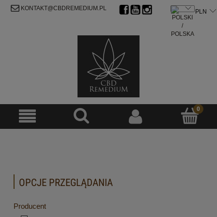
ZAREJESTRUJ SIĘ
ZALOGUJ SIĘ
KONTAKT@CBDREMEDIUM.PL
OPCJE PRZEGLĄDANIA
Producent