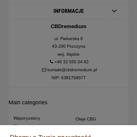
INFORMACJE
CBDremedium
ul. Piekarska 6
43-200 Pszczyna
woj. śląskie
+48 32 555 04 82
kontakt@cbdremedium.pl
NIP: 6381758977
Main categories
Waporyzatory
Oleje CBG
Waporyzatory
Oleje CBD dla snu
przenośne
Susz konopny