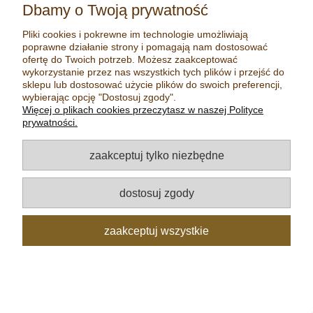
Dbamy o Twoją prywatność
STARRY 4.0 - FILTR USTNIKA
Pliki cookies i pokrewne im technologie umożliwiają
poprawne działanie strony i pomagają nam dostosować
ofertę do Twoich potrzeb. Możesz zaakceptować
X-max
wykorzystanie przez nas wszystkich tych plików i przejść do
sklepu lub dostosować użycie plików do swoich preferencji,
19,99 zł
wybierając opcję "Dostosuj zgody".
Więcej o plikach cookies przeczytasz w naszej Polityce
prywatności.
do koszyka
zaakceptuj tylko niezbędne
dostosuj zgody
zaakceptuj wszystkie