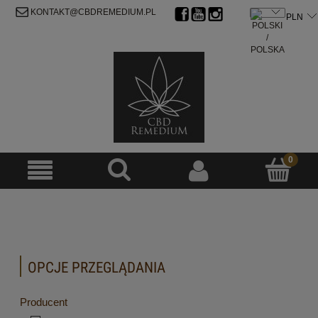
ZAREJESTRUJ SIĘ
ZALOGUJ SIĘ
KONTAKT@CBDREMEDIUM.PL
OPCJE PRZEGLĄDANIA
Producent