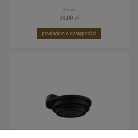
X-max
29,00 zł
powiadom o dostępności