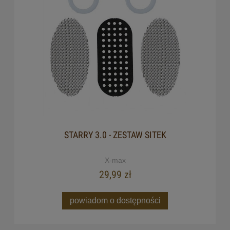
STARRY 3.0 - ZESTAW SITEK
X-max
29,99 zł
powiadom o dostępności