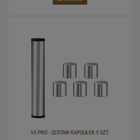
V3 PRO - ZESTAW KAPSUŁEK 5 SZT.