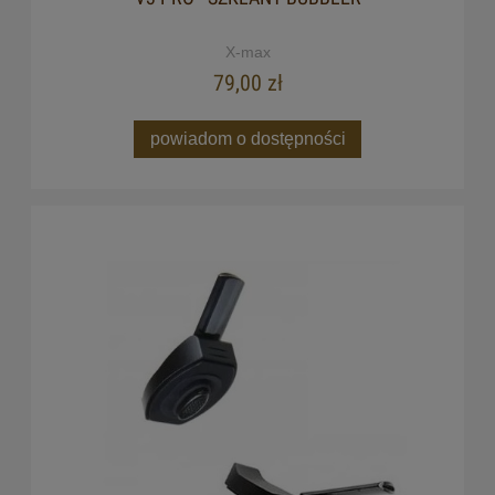
X-max
79,00 zł
powiadom o dostępności