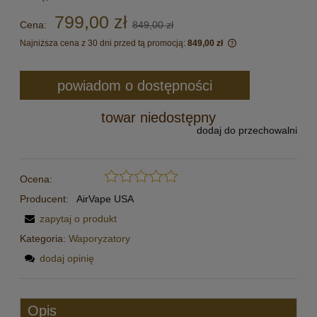
799,00 zł
Cena:
849,00 zł
Najniższa cena z 30 dni przed tą promocją:
849,00 zł
Jeżeli produkt jes
30 dni, wyświetlan
powiadom o dostępności
momentu, kiedy pr
sprzedaży.
towar niedostępny
dodaj do przechowalni
Ocena:
Producent:
AirVape USA
zapytaj o produkt
Kategoria:
Waporyzatory
dodaj opinię
Opis