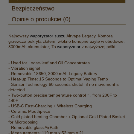
Bezpieczeństwo
Opinie o produkcie (0)
Najnowszy
waporyzator suszu
Airvape Legacy. Komora
grzewcza pokryta złotem, włókno konopne użyte w obudowie,
3000mAh akumulator; To
waporyzator
z najwyższej półki.
- Used for Loose-leaf and Oil Concentrates
- Vibration signal
- Removable 18650, 3000 mAh Legacy Battery
- Heat-up Time: 15 Seconds to Optimal Vaping Temp
- Sensor Technology-60 seconds shutoff if no movement is
detected
- Two-button precise temperature control ↑↓ from 200F to
440F
- USB-C Fast-Charging + Wireless Charging
- Ceramic Mouthpiece
- Gold plated heating Chamber + Optional Gold Plated Basket
for Microdosing
- Removable glass AirPath
- Measurements: 119 mm x 52 mm x 21