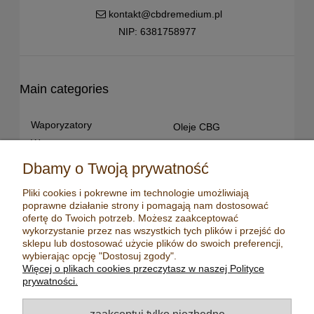
kontakt@cbdremedium.pl
NIP: 6381758977
Main categories
Waporyzatory
Oleje CBG
Waporyzatory
Oleje CBD dla snu
przenośne
Susz konopny
Dbamy o Twoją prywatność
Waporyzatory manualne
Terpeny konopne
Pliki cookies i pokrewne im technologie umożliwiają
Waporyzatory
CBD dla zwierząt
poprawne działanie strony i pomagają nam dostosować
stacjonarne
ofertę do Twoich potrzeb. Możesz zaakceptować
Młynki/ Grindery
Premium vaporizers
wykorzystanie przez nas wszystkich tych plików i przejść do
Zapalniczki
sklepu lub dostosować użycie plików do swoich preferencji,
Waporyzatory
Maści konopne
wybierając opcję "Dostosuj zgody".
konwekcyjne
Więcej o plikach cookies przeczytasz w naszej Polityce
Mydła konopne
Zestawy z
prywatności.
waporyzatorem
Kadzidełka
Oleje CBD
Aromatyzery
zaakceptuj tylko niezbędne