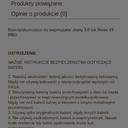
Produkty powiązane
Opinie o produkcie (0)
Bateria/akumulator do
waporyzator starry 3.0
lub
Xmax V3
PRO
.
OSTRZEŻENIE
WAŻNE: INSTRUKCJE BEZPIECZEŃSTWA DOTYCZĄCE
BATERII
1. Naładuj akumulator dobrej jakości dedykowaną ładowarką.
Nigdy nie używaj ładowarki o napięciu/prądzie wyższym niż
5V/1A.
2. Nieużywaną baterię należy przechowywać z dala od ciepła
i przechowywać w nieprzewodzącym pudełku/pokrowce.
Nigdy nie noś baterii luźnej w kieszeni z innymi metalowymi
przedmiotami.
3. Używaj tylko oryginalnych baterii, nigdy innych baterii.
4. Nie używaj uszkodzonych baterii w waporyzatorze. Nawet
małe rozdarcie lub luźne opakowanie może być
niebezpieczne.