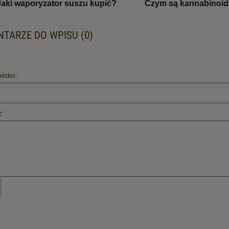
Jaki waporyzator suszu kupić?
Czym są kannabinoi
TARZE DO WPISU (0)
V3 PRO - USTNIK
V3 PRO - SZKLANY UST
wisko:
39,99 zł
49,00 zł
do koszyka
do koszyka
: