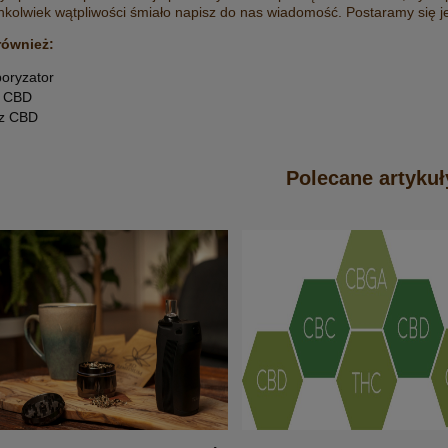
WAPORYZATOR (LIMITED E
chkolwiek wątpliwości śmiało napisz do nas
wiadomość
. Postaramy się j
115,00 zł
359,00 zł
również:
oryzator
Cena regularna:
149,00 zł
Cena regularna:
399,00 zł
j CBD
Najniższa cena:
149,00 zł
Najniższa cena:
359,00 zł
z CBD
do koszyka
do koszyka
Polecane artykuł