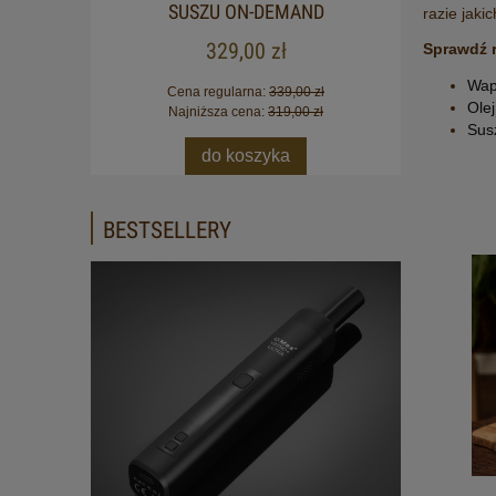
SUSZU ON-DEMAND
razie jaki
329,00 zł
Sprawdź 
Wap
Cena regularna:
339,00 zł
Ole
Najniższa cena:
319,00 zł
Sus
do koszyka
BESTSELLERY