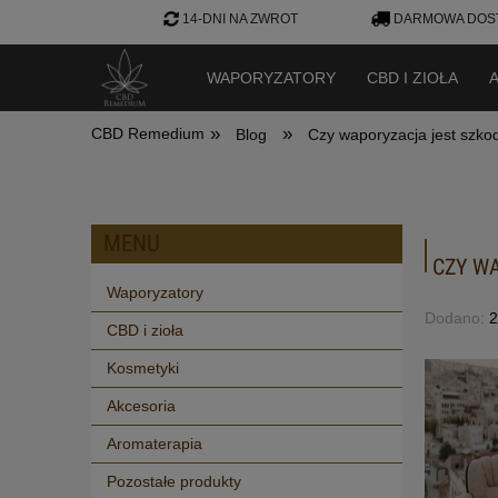
14-DNI NA ZWROT
DARMOWA DOST
WAPORYZATORY
CBD I ZIOŁA
»
»
CBD Remedium
Blog
Czy waporyzacja jest szko
MENU
CZY W
Waporyzatory
Dodano:
2
CBD i zioła
Kosmetyki
Akcesoria
Aromaterapia
Pozostałe produkty