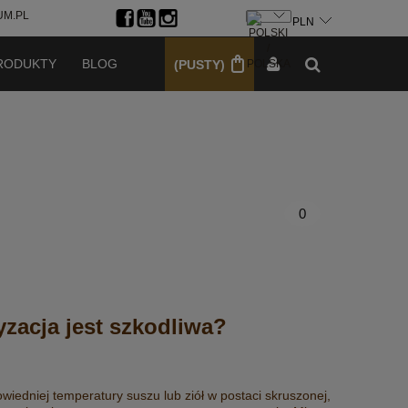
M.PL
ZAREJESTRUJ SIĘ
ZALOGUJ SIĘ
RODUKTY
BLOG
(PUSTY)
0
zacja jest szkodliwa?
iedniej temperatury suszu lub ziół w postaci skruszonej,