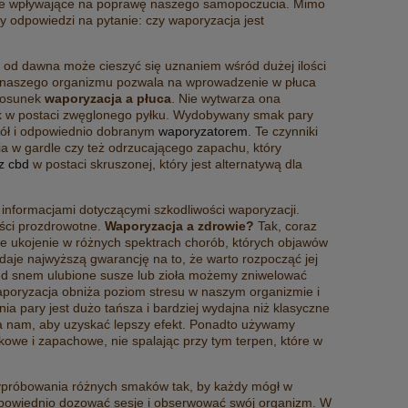
ncje wpływające na poprawę naszego samopoczucia. Mimo
amy odpowiedzi na pytanie:
czy waporyzacja jest
 od dawna może cieszyć się uznaniem wśród dużej ilości
a naszego organizmu pozwala na wprowadzenie w płuca
stosunek
waporyzacja a płuca
. Nie wytwarza ona
ztek w postaci zwęglonego pyłku. Wydobywany smak pary
iół i odpowiednio dobranym
waporyzatorem
. Te czynniki
a w gardle czy też odrzucającego zapachu, który
z cbd
w postaci skruszonej, który jest alternatywą dla
informacjami dotyczącymi szkodliwości waporyzacji.
yści prozdrowotne.
Waporyzacja a zdrowie?
Tak, coraz
je ukojenie w różnych spektrach chorób, których objawów
aje najwyższą gwarancję na to, że warto rozpocząć jej
ed snem ulubione susze lub zioła możemy zniwelować
aporyzacja obniża poziom stresu w naszym organizmie i
 pary jest dużo tańsza i bardziej wydajna niż klasyczne
bna nam, aby uzyskać lepszy efekt. Ponadto używamy
kowe i zapachowe, nie spalając przy tym terpen, które w
 wypróbowania różnych smaków tak, by każdy mógł w
WAPORYZATOR SUSZU CBD FENIX
RA -
FIREF
dpowiednio dozować sesje i obserwować swój organizm. W