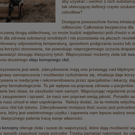
aby uzyskać i uwolnić z nich substa
tak obiecującej definicji często szuk
szkodliwa?
Dostępna powszechnie forma inhalacji
odbiorców. Całkowicie bezpieczna dl
arczanej drogą oddechową, co może budzić wątpliwości jeśli chodzi o 
h dla zdrowia substancji smolistych i nie pozostawia na płucach res
unkowany odpowiednią temperaturą, sposobem podgrzania suszu lub z
na korzyści stosowania, nie powodując nieprzyjemnego uczucia drapani
uważyć stosując klasyczny tytoń. Waporyzować możemy zioła lub
sus
ania doustnego
oleju konopnego cbd
.
oryzowania jest wiele, zdecydowanie mają one przewagę nad błędnymi 
rawy samopoczucia i możliwości rozluźnienia się, inhalacja daje korz
używana w medycynie i rekomendowana przez specjalistów i lekarzy, da
ymy farmakologicznie. To jak wpływa na poprawę zdrowia u pacjentów d
anie bez obaw, że zaszkodzi nam samym. Waporyzując regularnie prz
z zasypianiem i sprawić, że nasz sen poprawi swoją jakość. Ponadto w
 nasz umysł w stan uspokojenia. Należy dodać, że ta metoda wdychania
uszu cbd lub tytoniu. Zdecydowanie mniejsza ilość suszu jest potrze
ra, który jest wielokrotnego użytku i zapewnia nam lepsze walory sma
 klasycznego palenia tracą swoje własności.
p konopny
oferuje zioła i susze do waporyzacji, które dają możliwość
 CBD CIBDOL 2.0 5% 10ML
XMAX V3 PRO PLUS ULT
y sposób zaspokoić swoje potrzeby. Trzeba pamiętać natomiast, by o