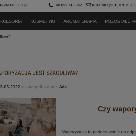
AWA OD 300 ZŁ
+48 699 713 842
KONTAKT@CBDREMEDIU
AKCESORIA
KOSMETYKI
AROMATERAPIA
POZOSTAŁE P
dliwa?
APORYZACJA JEST SZKODLIWA?
3-05-2022
w kategorii:
-
autor:
Ada
Czy wapory
Waporyzacja to podgrzewanie do odpow