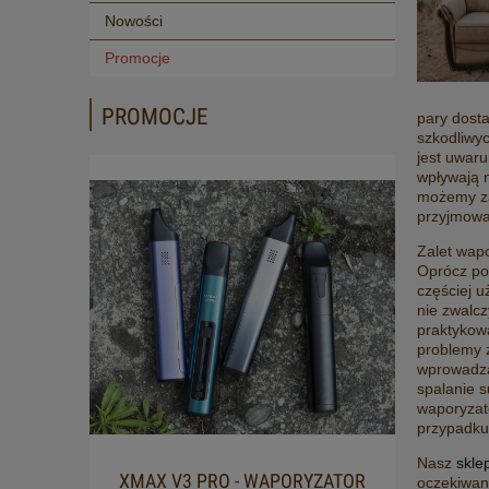
Nowości
Promocje
PROMOCJE
pary dost
szkodliwyc
jest uwar
wpływają 
możemy za
przyjmow
Zalet wap
Oprócz pop
częściej 
nie zwalcz
praktykow
problemy 
wprowadza
spalanie s
waporyzato
przypadku
Nasz
skle
XMAX V3 PRO - WAPORYZATOR
OLEJ
oczekiwan