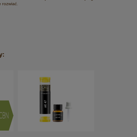
MINI + SUSZ KONOPNY 5G +
DITION)
e rozwiać.
MŁYNEK
299,00 zł
Cena regularna:
329,00 zł
Najniższa cena:
329,00 zł
powiadom o dostępności
y: