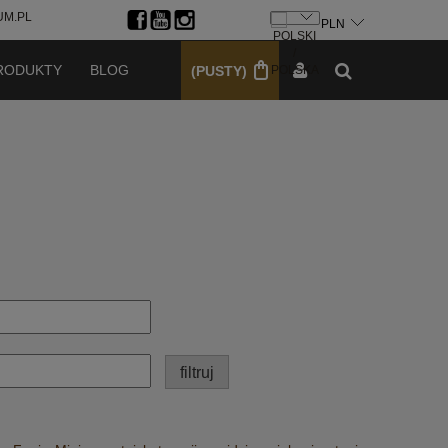
M.PL
ZAREJESTRUJ SIĘ
ZALOGUJ SIĘ
RODUKTY
BLOG
(PUSTY)
filtruj