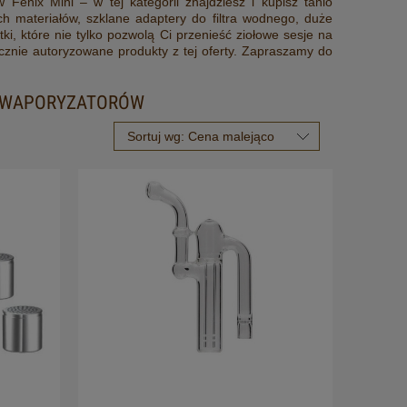
 Fenix Mini – w tej kategorii znajdziesz i kupisz tanio
h materiałów, szklane adaptery do filtra wodnego, duże
ki, które nie tylko pozwolą Ci przenieść ziołowe sesje na
cznie autoryzowane produkty z tej oferty. Zapraszamy do
DO WAPORYZATORÓW
Sortuj wg:
Cena malejąco