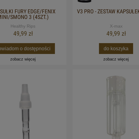
SUŁKI FURY EDGE/FENIX
V3 PRO - ZESTAW KAPSUŁEK
INI/SMONO 3 (4SZT.)
Healthy Rips
X-max
49,99 zł
49,99 zł
owiadom o dostępności
do koszyka
zobacz więcej
zobacz więcej