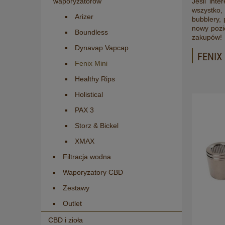
Jeśli int
waporyzatorów
wszystko,
Arizer
bubblery, 
nowy pozi
Boundless
zakupów!
Dynavap Vapcap
FENIX
Fenix Mini
Healthy Rips
Holistical
PAX 3
Storz & Bickel
XMAX
Filtracja wodna
Waporyzatory CBD
Zestawy
Outlet
CBD i zioła