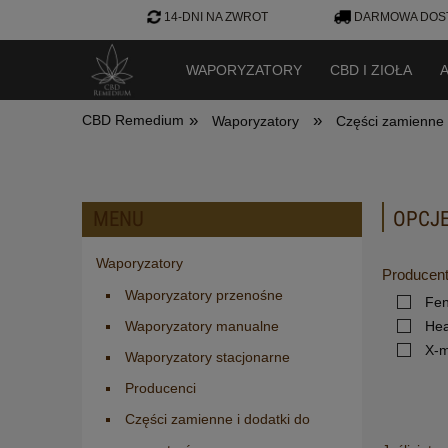
14-DNI NA ZWROT
DARMOWA DOST
WAPORYZATORY
CBD I ZIOŁA
»
»
CBD Remedium
Waporyzatory
Części zamienne 
MENU
OPCJE
Waporyzatory
Producen
Waporyzatory przenośne
Fen
Waporyzatory manualne
Hea
X-
Waporyzatory stacjonarne
Producenci
Części zamienne i dodatki do