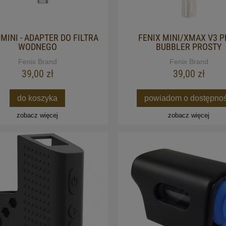
 MINI - ADAPTER DO FILTRA
FENIX MINI/XMAX V3 P
WODNEGO
BUBBLER PROSTY
Fenix Brand
Fenix Brand
39,00 zł
39,00 zł
do koszyka
powiadom o dostępnoś
zobacz więcej
zobacz więcej
 CBD CIBDOL 2.0 5% 10ML
XMAX V3 PRO PLUS ULT
WAPORYZATOR (LIMITED E
115,00 zł
359,00 zł
Cena regularna:
149,00 zł
Cena regularna:
399,00 zł
Najniższa cena:
149,00 zł
Najniższa cena:
359,00 zł
do koszyka
do koszyka