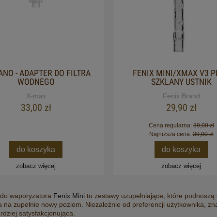
ANO - ADAPTER DO FILTRA
FENIX MINI/XMAX V3 P
WODNEGO
SZKLANY USTNIK
X-max
Fenix Brand
33,00 zł
29,90 zł
Cena regularna:
39,00 zł
Najniższa cena:
39,00 zł
do koszyka
do koszyka
zobacz więcej
zobacz więcej
 do waporyzatora
Fenix Mini
to zestawy uzupełniające, które podnoszą
 na zupełnie nowy poziom. Niezależnie od preferencji użytkownika, znaj
rdziej satysfakcjonująca.