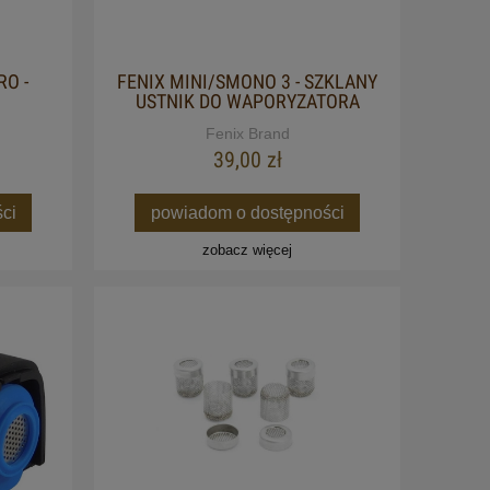
RO -
FENIX MINI/SMONO 3 - SZKLANY
USTNIK DO WAPORYZATORA
Fenix Brand
39,00 zł
ci
powiadom o dostępności
zobacz więcej
RA -
ZESTAW HERBAT YOGI TEA -
DITION)
SELECTION BOX
42,50 zł
Cena regularna:
49,99 zł
Najniższa cena:
49,99 zł
powiadom o dostępności
p