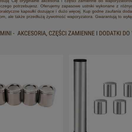
eresują Cię oryginalne akcesoria i części zamienne do waporyzatorów
 czego potrzebujesz. Oferujemy zapasowe ustniki wykonane z różnyc
praktyczne kapsułki dozujące i dużo więcej. Kup godne zaufania dodat
om, ale także przedłużą żywotność waporyzatora. Gwarantują to wyłą
 MINI - AKCESORIA, CZĘŚCI ZAMIENNE I DODATKI 