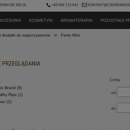
AWA OD 300 ZŁ
+48 699 713 842
KONTAKT@CBDREMEDIU
AKCESORIA
KOSMETYKI
AROMATERAPIA
POZOSTAŁE P
»
i dodatki do waporyzatorów
Fenix Mini
 PRZEGLĄDANIA
t
Cena
ix Brand
(8)
od
lthy Rips
(1)
max
(2)
do