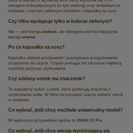
Ultra to wariant z tej samej serii, który wyróżnia się m.in.
wersjami kolorystycznymi (w tym zieloną) oraz dodatkami w
zestawie: czarnym szklanym ustnikiem i kapsułką na susz.
Czy Ultra występuje tylko w kolorze zielonym?
Nie — jest wersja
zielona
, ale dostępna jest też klasyczna
wersja
czarna
.
Po co kapsułka na susz?
Kapsułka ułatwia porcjowanie i przyspiesza przygotowanie
urządzenia do użycia. Często pomaga też utrzymać większą
czystość podczas użytkowania.
Czy szklany ustnik ma znaczenie?
To popularny wybór u osób, które preferują wrażenia z
użytkowania szkła. W Ultra otrzymujesz czarny szklany ustnik
w zestawie.
Co wybrać, jeśli chcę możliwie uniwersalny model?
W większości przypadków będzie to
XMAX V3 Pro
.
Co wybrać, jeśli chcę wersję wyróżniającą się