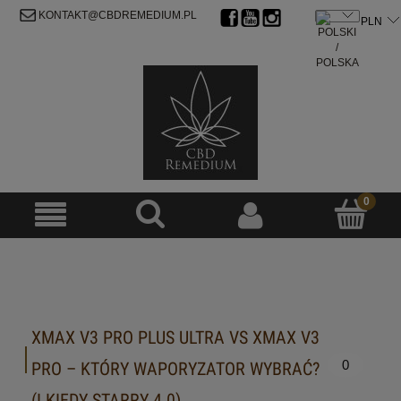
ZAREJESTRUJ SIĘ
ZALOGUJ SIĘ
KONTAKT@CBDREMEDIUM.PL
XMAX V3 PRO PLUS ULTRA VS XMAX V3
0
PRO – KTÓRY WAPORYZATOR WYBRAĆ?
(I KIEDY STARRY 4.0)