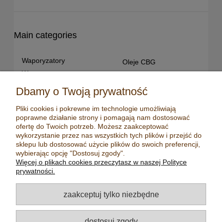
Main categories
Waporyzatory
Oleje CBG
Waporyzatory
Oleje CBD dla snu
przenośne
Susz konopny
Dbamy o Twoją prywatność
Waporyzatory manualne
Terpeny konopne
Pliki cookies i pokrewne im technologie umożliwiają
Waporyzatory
CBD dla zwierząt
poprawne działanie strony i pomagają nam dostosować
stacjonarne
Młynki/ Grindery
ofertę do Twoich potrzeb. Możesz zaakceptować
Premium vaporizers
wykorzystanie przez nas wszystkich tych plików i przejść do
Zapalniczki
sklepu lub dostosować użycie plików do swoich preferencji,
Waporyzatory
Maści konopne
wybierając opcję "Dostosuj zgody".
konwekcyjne
Więcej o plikach cookies przeczytasz w naszej Polityce
Mydła konopne
Zestawy z
prywatności.
waporyzatorem
Kadzidełka
Oleje CBD
Aromatyzery
zaakceptuj tylko niezbędne
Oleje CBD 5%
Olejki eteryczne
Oleje CBD 10%
Herbaty
dostosuj zgody