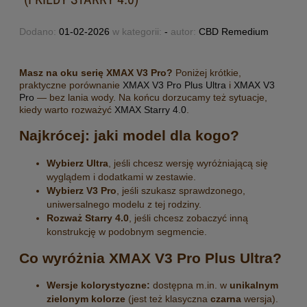
Dodano:
01-02-2026
w kategorii:
-
autor:
CBD Remedium
Masz na oku serię XMAX V3 Pro?
Poniżej krótkie,
praktyczne porównanie
XMAX V3 Pro Plus Ultra
i
XMAX V3
Pro
— bez lania wody. Na końcu dorzucamy też sytuacje,
kiedy warto rozważyć
XMAX Starry 4.0
.
Najkrócej: jaki model dla kogo?
Wybierz Ultra
, jeśli chcesz wersję wyróżniającą się
wyglądem i dodatkami w zestawie.
Wybierz V3 Pro
, jeśli szukasz sprawdzonego,
uniwersalnego modelu z tej rodziny.
Rozważ Starry 4.0
, jeśli chcesz zobaczyć inną
konstrukcję w podobnym segmencie.
Co wyróżnia XMAX V3 Pro Plus Ultra?
Wersje kolorystyczne:
dostępna m.in. w
unikalnym
zielonym kolorze
(jest też klasyczna
czarna
wersja).