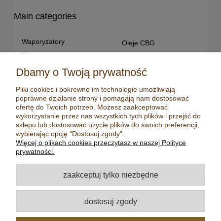
Main categories
Waporyzatory
Oleje CBG
Waporyzatory
Oleje CBD dla snu
przenośne
Susz konopny
Dbamy o Twoją prywatność
Waporyzatory manualne
Terpeny konopne
Pliki cookies i pokrewne im technologie umożliwiają
Waporyzatory
CBD dla zwierząt
poprawne działanie strony i pomagają nam dostosować
stacjonarne
Młynki/ Grindery
ofertę do Twoich potrzeb. Możesz zaakceptować
Premium vaporizers
wykorzystanie przez nas wszystkich tych plików i przejść do
Zapalniczki
sklepu lub dostosować użycie plików do swoich preferencji,
Waporyzatory
Maści konopne
wybierając opcję "Dostosuj zgody".
konwekcyjne
Więcej o plikach cookies przeczytasz w naszej Polityce
Mydła konopne
Zestawy z
prywatności.
waporyzatorem
Kadzidełka
Oleje CBD
Aromatyzery
zaakceptuj tylko niezbędne
Oleje CBD 5%
Olejki eteryczne
Oleje CBD 10%
Herbaty
dostosuj zgody
Oleje CBD 20%
Nasiona konopi