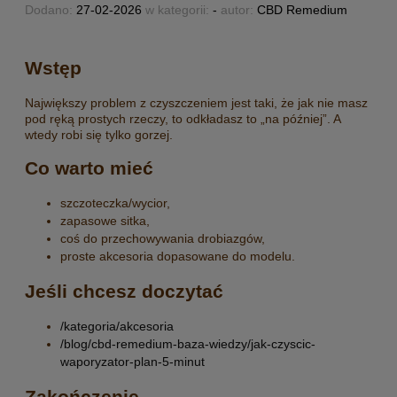
Dodano:
27-02-2026
w kategorii:
-
autor:
CBD Remedium
Wstęp
Największy problem z czyszczeniem jest taki, że jak nie masz
pod ręką prostych rzeczy, to odkładasz to „na później”. A
wtedy robi się tylko gorzej.
Co warto mieć
szczoteczka/wycior,
zapasowe sitka,
coś do przechowywania drobiazgów,
proste akcesoria dopasowane do modelu.
Jeśli chcesz doczytać
/kategoria/akcesoria
/blog/cbd-remedium-baza-wiedzy/jak-czyscic-
waporyzator-plan-5-minut
Zakończenie