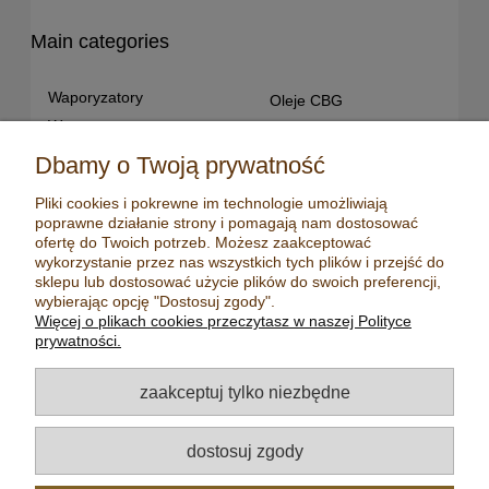
Main categories
Waporyzatory
Oleje CBG
Waporyzatory
Oleje CBD dla snu
przenośne
Susz konopny
Dbamy o Twoją prywatność
Waporyzatory manualne
Terpeny konopne
Pliki cookies i pokrewne im technologie umożliwiają
Waporyzatory
CBD dla zwierząt
poprawne działanie strony i pomagają nam dostosować
stacjonarne
Młynki/ Grindery
ofertę do Twoich potrzeb. Możesz zaakceptować
Premium vaporizers
wykorzystanie przez nas wszystkich tych plików i przejść do
Zapalniczki
sklepu lub dostosować użycie plików do swoich preferencji,
Waporyzatory
Maści konopne
wybierając opcję "Dostosuj zgody".
konwekcyjne
Więcej o plikach cookies przeczytasz w naszej Polityce
Mydła konopne
Zestawy z
prywatności.
waporyzatorem
Kadzidełka
Oleje CBD
Aromatyzery
zaakceptuj tylko niezbędne
Oleje CBD 5%
Olejki eteryczne
Oleje CBD 10%
Herbaty
dostosuj zgody
Oleje CBD 20%
Nasiona konopi