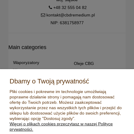
+48 32 555 04 82
kontakt@cbdremedium.pl
NIP: 6381758977
Main categories
Waporyzatory
Oleje CBG
Waporyzatory
Oleje CBD dla snu
przenośne
Susz konopny
Dbamy o Twoją prywatność
Waporyzatory manualne
Terpeny konopne
Pliki cookies i pokrewne im technologie umożliwiają
Waporyzatory
CBD dla zwierząt
poprawne działanie strony i pomagają nam dostosować
stacjonarne
Młynki/ Grindery
ofertę do Twoich potrzeb. Możesz zaakceptować
Premium vaporizers
wykorzystanie przez nas wszystkich tych plików i przejść do
Zapalniczki
sklepu lub dostosować użycie plików do swoich preferencji,
Waporyzatory
Maści konopne
wybierając opcję "Dostosuj zgody".
konwekcyjne
Więcej o plikach cookies przeczytasz w naszej Polityce
Mydła konopne
Zestawy z
prywatności.
waporyzatorem
Kadzidełka