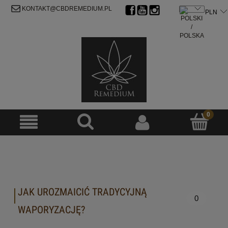
ZAREJESTRUJ SIĘ
ZALOGUJ SIĘ
KONTAKT@CBDREMEDIUM.PL
JAK UROZMAICIĆ TRADYCYJNĄ
0
WAPORYZACJĘ?