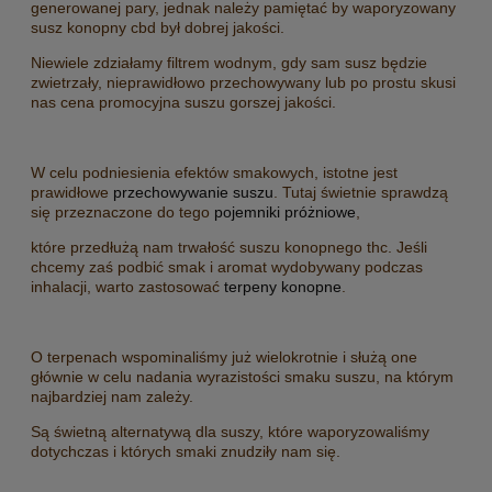
generowanej pary, jednak należy pamiętać by waporyzowany
susz konopny cbd był dobrej jakości.
Niewiele zdziałamy filtrem wodnym, gdy sam susz będzie
zwietrzały, nieprawidłowo przechowywany lub po prostu skusi
nas cena promocyjna suszu gorszej jakości.
W celu podniesienia efektów smakowych, istotne jest
prawidłowe
przechowywanie suszu
. Tutaj świetnie sprawdzą
się przeznaczone do tego
pojemniki próżniowe
,
które przedłużą nam trwałość suszu konopnego thc. Jeśli
chcemy zaś podbić smak i aromat wydobywany podczas
inhalacji, warto zastosować
terpeny konopne
.
O terpenach wspominaliśmy już wielokrotnie i służą one
głównie w celu nadania wyrazistości smaku suszu, na którym
najbardziej nam zależy.
Są świetną alternatywą dla suszy, które waporyzowaliśmy
dotychczas i których smaki znudziły nam się.