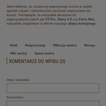
Sami widzicie, że znudzoną waporyzację można w szybki
sposób ożywić i niekoniecznie wyrzucać waporyzator do
kosza! Pamiętajcie, że wszystkie akcesoria do
waporyzatorów takich jak
V3 Pro
,
Starry 4.0
czy
Fenix Mini
,
naturalnie znajdziecie w ofercie naszego
sklepu konopnego
.
#cbd
#waporyzacja
#filtracja wodna
#bongo
#filtr wodny
#para wodna
KOMENTARZE DO WPISU (0)
Imię i nazwisko:
Komentarz: