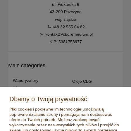
ul. Piekarska 6
43-200 Pszczyna
woj. śląskie
+48 32 555 04 82
kontakt@cbdremedium.pl
NIP: 6381758977
Main categories
Waporyzatory
Oleje CBG
Waporyzatory
Oleje CBD dla snu
przenośne
Susz konopny
Dbamy o Twoją prywatność
Waporyzatory manualne
Terpeny konopne
Pliki cookies i pokrewne im technologie umożliwiają
Waporyzatory
CBD dla zwierząt
poprawne działanie strony i pomagają nam dostosować
stacjonarne
Młynki/ Grindery
ofertę do Twoich potrzeb. Możesz zaakceptować
Premium vaporizers
wykorzystanie przez nas wszystkich tych plików i przejść do
Zapalniczki
sklepu lub dostosować użycie plików do swoich preferencji,
Waporyzatory