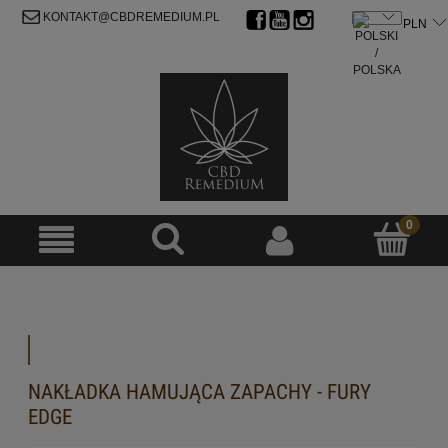
ZAREJESTRUJ SIĘ
ZALOGUJ SIĘ
KONTAKT@CBDREMEDIUM.PL
NAKŁADKA HAMUJĄCA ZAPACHY - FURY
EDGE