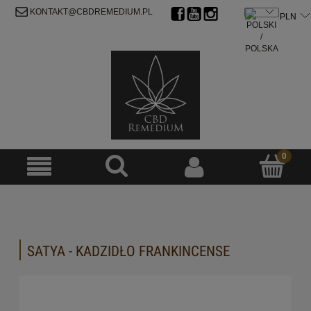
ZAREJESTRUJ SIĘ
ZALOGUJ SIĘ
KONTAKT@CBDREMEDIUM.PL
SATYA - KADZIDŁO FRANKINCENSE