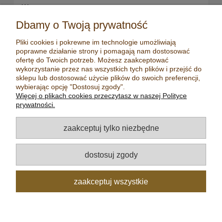
Waporyzatory
Oleje CBD dla snu
przenośne
Susz konopny
Dbamy o Twoją prywatność
Waporyzatory manualne
Terpeny konopne
Pliki cookies i pokrewne im technologie umożliwiają
Waporyzatory
CBD dla zwierząt
poprawne działanie strony i pomagają nam dostosować
stacjonarne
Młynki/ Grindery
ofertę do Twoich potrzeb. Możesz zaakceptować
Premium vaporizers
wykorzystanie przez nas wszystkich tych plików i przejść do
Zapalniczki
sklepu lub dostosować użycie plików do swoich preferencji,
Waporyzatory
Maści konopne
wybierając opcję "Dostosuj zgody".
konwekcyjne
Więcej o plikach cookies przeczytasz w naszej Polityce
Mydła konopne
Zestawy z
prywatności.
waporyzatorem
Kadzidełka
Oleje CBD
Aromatyzery
zaakceptuj tylko niezbędne
Oleje CBD 5%
Olejki eteryczne
Oleje CBD 10%
Herbaty
dostosuj zgody
Oleje CBD 20%
Nasiona konopi
Oleje CBD 30%
zaakceptuj wszystkie
pokaż pełną wersję strony