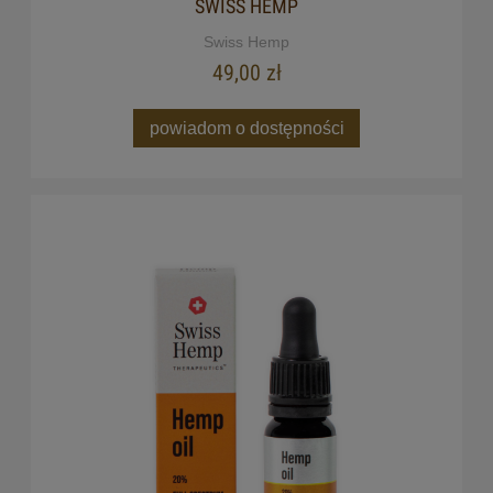
SWISS HEMP
Swiss Hemp
49,00 zł
powiadom o dostępności