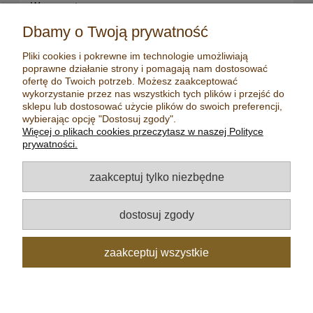
Waporyzatory
Oleje CBD dla snu
przenośne
Susz konopny
Dbamy o Twoją prywatność
Waporyzatory manualne
Terpeny konopne
Pliki cookies i pokrewne im technologie umożliwiają
Waporyzatory
CBD dla zwierząt
poprawne działanie strony i pomagają nam dostosować
stacjonarne
Młynki/ Grindery
ofertę do Twoich potrzeb. Możesz zaakceptować
Premium vaporizers
wykorzystanie przez nas wszystkich tych plików i przejść do
Zapalniczki
sklepu lub dostosować użycie plików do swoich preferencji,
Waporyzatory
Maści konopne
wybierając opcję "Dostosuj zgody".
konwekcyjne
Więcej o plikach cookies przeczytasz w naszej Polityce
Mydła konopne
Zestawy z
prywatności.
waporyzatorem
Kadzidełka
Oleje CBD
Aromatyzery
zaakceptuj tylko niezbędne
Oleje CBD 5%
Olejki eteryczne
Oleje CBD 10%
Herbaty
dostosuj zgody
Oleje CBD 20%
Nasiona konopi
Oleje CBD 30%
zaakceptuj wszystkie
pokaż pełną wersję strony