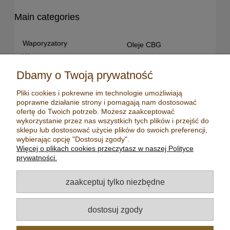
Main categories
Waporyzatory
Oleje CBG
Waporyzatory
Oleje CBD dla snu
przenośne
Susz konopny
Dbamy o Twoją prywatność
Waporyzatory manualne
Terpeny konopne
Pliki cookies i pokrewne im technologie umożliwiają
Waporyzatory
CBD dla zwierząt
poprawne działanie strony i pomagają nam dostosować
stacjonarne
Młynki/ Grindery
ofertę do Twoich potrzeb. Możesz zaakceptować
Premium vaporizers
wykorzystanie przez nas wszystkich tych plików i przejść do
Zapalniczki
sklepu lub dostosować użycie plików do swoich preferencji,
Waporyzatory
Maści konopne
wybierając opcję "Dostosuj zgody".
konwekcyjne
Więcej o plikach cookies przeczytasz w naszej Polityce
Mydła konopne
Zestawy z
prywatności.
waporyzatorem
Kadzidełka
Oleje CBD
Aromatyzery
zaakceptuj tylko niezbędne
Oleje CBD 5%
Olejki eteryczne
Oleje CBD 10%
Herbaty
dostosuj zgody
Oleje CBD 20%
Nasiona konopi