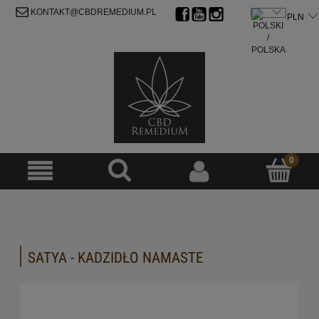
ZAREJESTRUJ SIĘ
ZALOGUJ SIĘ
KONTAKT@CBDREMEDIUM.PL
SATYA - KADZIDŁO NAMASTE