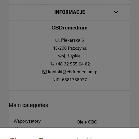
INFORMACJE
CBDremedium
ul. Piekarska 6
43-200 Pszczyna
woj. śląskie
+48 32 555 04 82
kontakt@cbdremedium.pl
NIP: 6381758977
Main categories
Waporyzatory
Oleje CBG
Waporyzatory
Oleje CBD dla snu
przenośne
Susz konopny