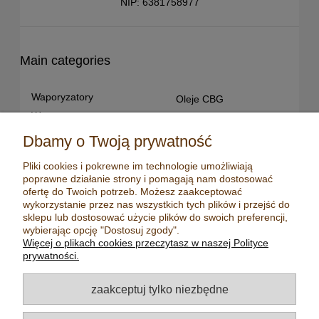
NIP: 6381758977
Main categories
Waporyzatory
Oleje CBG
Waporyzatory
Oleje CBD dla snu
przenośne
Susz konopny
Dbamy o Twoją prywatność
Waporyzatory manualne
Terpeny konopne
Pliki cookies i pokrewne im technologie umożliwiają
Waporyzatory
CBD dla zwierząt
poprawne działanie strony i pomagają nam dostosować
stacjonarne
Młynki/ Grindery
ofertę do Twoich potrzeb. Możesz zaakceptować
Premium vaporizers
wykorzystanie przez nas wszystkich tych plików i przejść do
Zapalniczki
sklepu lub dostosować użycie plików do swoich preferencji,
Waporyzatory
Maści konopne
wybierając opcję "Dostosuj zgody".
konwekcyjne
Więcej o plikach cookies przeczytasz w naszej Polityce
Mydła konopne
Zestawy z
prywatności.
waporyzatorem
Kadzidełka
Oleje CBD
Aromatyzery
zaakceptuj tylko niezbędne
Oleje CBD 5%
Olejki eteryczne