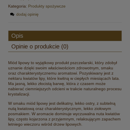
Kategoria:
Produkty spożywcze
dodaj opinię
Opis
Opinie o produkcie (0)
Miód lipowy to wyjątkowy produkt pszczelarski, który zdobył
uznanie dzięki swoim właściwościom zdrowotnym, smaku
oraz charakterystycznemu aromatowi. Pozyskiwany jest z
nektaru kwiatów lipy, które kwitną w ciepłych miesiącach lata.
Ma jasną, lekko złocistą barwę, która z czasem może
nabierać ciemniejszych odcieni w trakcie naturalnego procesu
krystalizacji.
W smaku miód lipowy jest delikatny, lekko ostry, z subtelną
nutą kwiatową oraz charakterystycznym, lekko ziołowym
posmakiem. W aromacie dominuje wyczuwalna nuta kwiatów
lipy, często kojarzona z przyjemnym, relaksującym zapachem
letniego wieczoru wśród drzew lipowych.