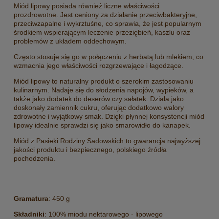
Miód lipowy posiada również liczne właściwości
prozdrowotne. Jest ceniony za działanie przeciwbakteryjne,
przeciwzapalne i wykrztuśne, co sprawia, że jest popularnym
środkiem wspierającym leczenie przeziębień, kaszlu oraz
problemów z układem oddechowym.
Często stosuje się go w połączeniu z herbatą lub mlekiem, co
wzmacnia jego właściwości rozgrzewające i łagodzące.
Miód lipowy to naturalny produkt o szerokim zastosowaniu
kulinarnym. Nadaje się do słodzenia napojów, wypieków, a
także jako dodatek do deserów czy sałatek. Działa jako
doskonały zamiennik cukru, oferując dodatkowo walory
zdrowotne i wyjątkowy smak. Dzięki płynnej konsystencji miód
lipowy idealnie sprawdzi się jako smarowidło do kanapek.
Miód z Pasieki Rodziny Sadowskich to gwarancja najwyższej
jakości produktu i bezpiecznego, polskiego źródła
pochodzenia.
Gramatura
: 450 g
Składniki
: 100% miodu nektarowego - lipowego