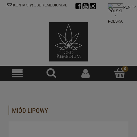
ZAREJESTRUJ SIĘ
ZALOGUJ SIĘ
KONTAKT@CBDREMEDIUM.PL
MIÓD LIPOWY