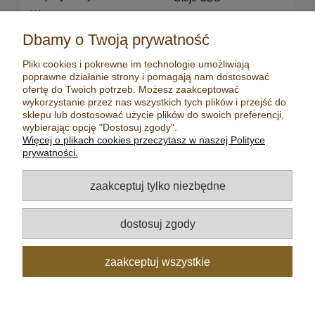
Waporyzatory
Oleje CBD dla snu
przenośne
Susz konopny
Dbamy o Twoją prywatność
Waporyzatory manualne
Terpeny konopne
Pliki cookies i pokrewne im technologie umożliwiają
Waporyzatory
CBD dla zwierząt
poprawne działanie strony i pomagają nam dostosować
stacjonarne
Młynki/ Grindery
ofertę do Twoich potrzeb. Możesz zaakceptować
Premium vaporizers
wykorzystanie przez nas wszystkich tych plików i przejść do
Zapalniczki
sklepu lub dostosować użycie plików do swoich preferencji,
Waporyzatory
Maści konopne
wybierając opcję "Dostosuj zgody".
konwekcyjne
Więcej o plikach cookies przeczytasz w naszej Polityce
Mydła konopne
Zestawy z
prywatności.
waporyzatorem
Kadzidełka
Oleje CBD
Aromatyzery
zaakceptuj tylko niezbędne
Oleje CBD 5%
Olejki eteryczne
Oleje CBD 10%
Herbaty
dostosuj zgody
Oleje CBD 20%
Nasiona konopi
Oleje CBD 30%
zaakceptuj wszystkie
pokaż pełną wersję strony