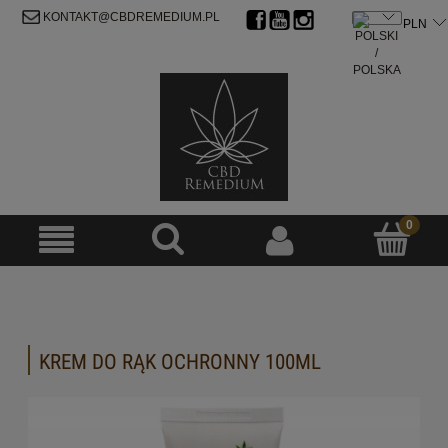
ZAREJESTRUJ SIĘ
ZALOGUJ SIĘ
KONTAKT@CBDREMEDIUM.PL
KREM DO RĄK OCHRONNY 100ML