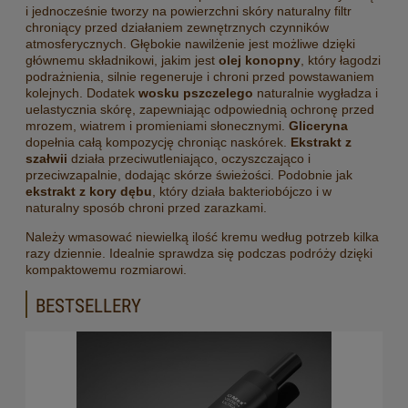
i jednocześnie tworzy na powierzchni skóry naturalny filtr
chroniący przed działaniem zewnętrznych czynników
atmosferycznych. Głębokie nawilżenie jest możliwe dzięki
głównemu składnikowi, jakim jest
olej konopny
, który łagodzi
podrażnienia, silnie regeneruje i chroni przed powstawaniem
kolejnych. Dodatek
wosku pszczelego
naturalnie wygładza i
uelastycznia skórę, zapewniając odpowiednią ochronę przed
mrozem, wiatrem i promieniami słonecznymi.
Gliceryna
dopełnia całą kompozycję chroniąc naskórek.
Ekstrakt z
szałwii
działa przeciwutleniająco, oczyszczająco i
przeciwzapalnie, dodając skórze świeżości. Podobnie jak
ekstrakt z kory dębu
, który działa bakteriobójczo i w
naturalny sposób chroni przed zarazkami.
Należy wmasować niewielką ilość kremu według potrzeb kilka
razy dziennie. Idealnie sprawdza się podczas podróży dzięki
kompaktowemu rozmiarowi.
BESTSELLERY