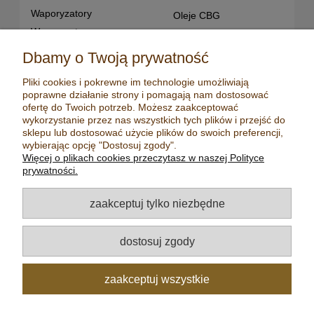
Waporyzatory
Oleje CBG
Waporyzatory
Oleje CBD dla snu
przenośne
Susz konopny
Dbamy o Twoją prywatność
Waporyzatory manualne
Terpeny konopne
Pliki cookies i pokrewne im technologie umożliwiają
Waporyzatory
CBD dla zwierząt
poprawne działanie strony i pomagają nam dostosować
stacjonarne
Młynki/ Grindery
ofertę do Twoich potrzeb. Możesz zaakceptować
Premium vaporizers
wykorzystanie przez nas wszystkich tych plików i przejść do
Zapalniczki
sklepu lub dostosować użycie plików do swoich preferencji,
Waporyzatory
Maści konopne
wybierając opcję "Dostosuj zgody".
konwekcyjne
Więcej o plikach cookies przeczytasz w naszej Polityce
Mydła konopne
Zestawy z
prywatności.
waporyzatorem
Kadzidełka
Oleje CBD
Aromatyzery
zaakceptuj tylko niezbędne
Oleje CBD 5%
Olejki eteryczne
Oleje CBD 10%
Herbaty
dostosuj zgody
Oleje CBD 20%
Nasiona konopi
Oleje CBD 30%
zaakceptuj wszystkie