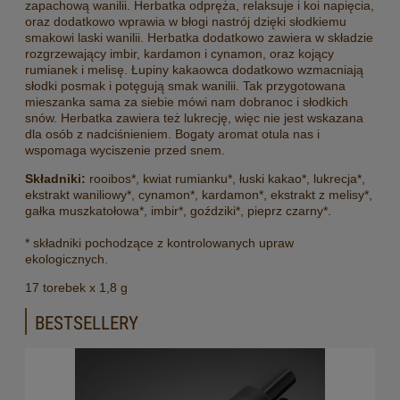
zapachową wanilii. Herbatka odpręża, relaksuje i koi napięcia,
oraz dodatkowo wprawia w błogi nastrój dzięki słodkiemu
smakowi laski wanilii. Herbatka dodatkowo zawiera w składzie
rozgrzewający imbir, kardamon i cynamon, oraz kojący
rumianek i melisę. Łupiny kakaowca dodatkowo wzmacniają
słodki posmak i potęgują smak wanilii. Tak przygotowana
mieszanka sama za siebie mówi nam dobranoc i słodkich
snów. Herbatka zawiera też lukrecję, więc nie jest wskazana
dla osób z nadciśnieniem. Bogaty aromat otula nas i
wspomaga wyciszenie przed snem.
S
kładniki:
rooibos*, kwiat rumianku*, łuski kakao*, lukrecja*,
ekstrakt waniliowy*, cynamon*, kardamon*, ekstrakt z melisy*,
gałka muszkatołowa*, imbir*, goździki*, pieprz czarny*.
* składniki pochodzące z kontrolowanych upraw
ekologicznych.
17 torebek x 1,8 g
BESTSELLERY