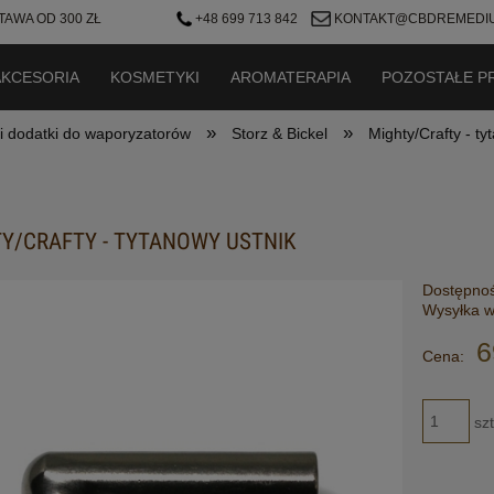
AWA OD 300 ZŁ
+48 699 713 842
KONTAKT@CBDREMEDIU
AKCESORIA
KOSMETYKI
AROMATERAPIA
POZOSTAŁE P
»
»
i dodatki do waporyzatorów
Storz & Bickel
Mighty/Crafty - ty
Y/CRAFTY - TYTANOWY USTNIK
Dostępnoś
Wysyłka w
6
Cena:
szt