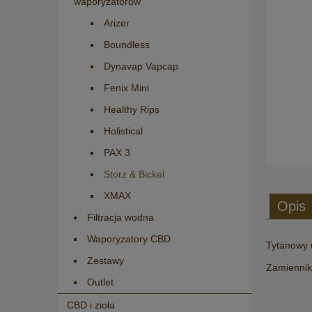
waporyzatorów
Arizer
Boundless
Dynavap Vapcap
Fenix Mini
Healthy Rips
Holistical
PAX 3
Storz & Bickel
XMAX
Opis
Filtracja wodna
Waporyzatory CBD
Tytanowy u
Zestawy
Zamiennik 
Outlet
CBD i zioła