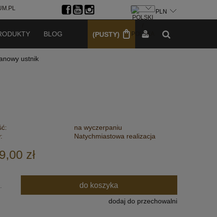
M.PL
ZAREJESTRUJ SIĘ
ZALOGUJ SIĘ
RODUKTY
BLOG
(PUSTY)
tanowy ustnik
ć:
na wyczerpaniu
:
Natychmiastowa realizacja
9,00 zł
do koszyka
.
dodaj do przechowalni