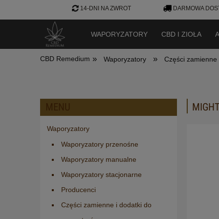
14-DNI NA ZWROT
DARMOWA DOST
WAPORYZATORY
CBD I ZIOŁA
»
»
CBD Remedium
Waporyzatory
Części zamienne 
MENU
MIGHT
Waporyzatory
Waporyzatory przenośne
Waporyzatory manualne
Waporyzatory stacjonarne
Producenci
Części zamienne i dodatki do