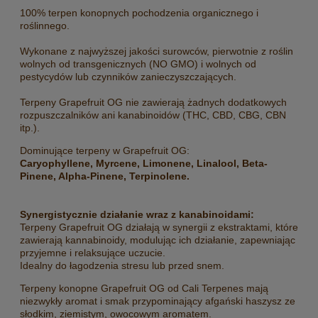
100% terpen konopnych pochodzenia organicznego i
roślinnego.
Wykonane z najwyższej jakości surowców, pierwotnie z roślin
wolnych od transgenicznych (NO GMO) i wolnych od
pestycydów lub czynników zanieczyszczających.
Terpeny Grapefruit OG nie zawierają żadnych dodatkowych
rozpuszczalników ani kanabinoidów (THC, CBD, CBG, CBN
itp.).
Dominujące terpeny w Grapefruit OG:
Caryophyllene, Myrcene, Limonene, Linalool, Beta-
Pinene, Alpha-Pinene, Terpinolene.
Synergistycznie działanie wraz z kanabinoidami:
Terpeny Grapefruit OG działają w synergii z ekstraktami, które
zawierają kannabinoidy, modulując ich działanie, zapewniając
przyjemne i relaksujące uczucie.
Idealny do łagodzenia stresu lub przed snem.
Terpeny konopne Grapefruit OG od Cali Terpenes mają
niezwykły aromat i smak przypominający afgański haszysz ze
słodkim, ziemistym, owocowym aromatem.