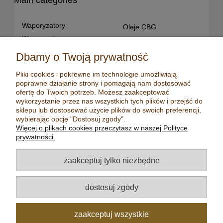
Main categories
Waporyzatory
Oleje CBG
Waporyzatory
Oleje CBD dla snu
przenośne
Susz konopny
Dbamy o Twoją prywatność
Waporyzatory manualne
Terpeny konopne
Pliki cookies i pokrewne im technologie umożliwiają
Waporyzatory
CBD dla zwierząt
poprawne działanie strony i pomagają nam dostosować
stacjonarne
Młynki/ Grindery
ofertę do Twoich potrzeb. Możesz zaakceptować
Premium vaporizers
wykorzystanie przez nas wszystkich tych plików i przejść do
Zapalniczki
sklepu lub dostosować użycie plików do swoich preferencji,
Waporyzatory
Maści konopne
wybierając opcję "Dostosuj zgody".
konwekcyjne
Więcej o plikach cookies przeczytasz w naszej Polityce
Mydła konopne
Zestawy z
prywatności.
waporyzatorem
Kadzidełka
Oleje CBD
Aromatyzery
zaakceptuj tylko niezbędne
Oleje CBD 5%
Olejki eteryczne
Oleje CBD 10%
Herbaty
dostosuj zgody
Oleje CBD 20%
Nasiona konopi
Oleje CBD 30%
zaakceptuj wszystkie