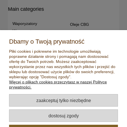
Main categories
Waporyzatory
Oleje CBG
Waporyzatory
Oleje CBD dla snu
przenośne
Susz konopny
Dbamy o Twoją prywatność
Waporyzatory manualne
Terpeny konopne
Pliki cookies i pokrewne im technologie umożliwiają
Waporyzatory
CBD dla zwierząt
poprawne działanie strony i pomagają nam dostosować
stacjonarne
Młynki/ Grindery
ofertę do Twoich potrzeb. Możesz zaakceptować
Premium vaporizers
wykorzystanie przez nas wszystkich tych plików i przejść do
Zapalniczki
sklepu lub dostosować użycie plików do swoich preferencji,
Waporyzatory
Maści konopne
wybierając opcję "Dostosuj zgody".
konwekcyjne
Więcej o plikach cookies przeczytasz w naszej Polityce
Mydła konopne
Zestawy z
prywatności.
waporyzatorem
Kadzidełka
Oleje CBD
Aromatyzery
zaakceptuj tylko niezbędne
Oleje CBD 5%
Olejki eteryczne
Oleje CBD 10%
Herbaty
dostosuj zgody
Oleje CBD 20%
Nasiona konopi