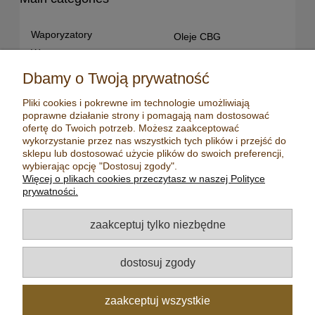
Waporyzatory
Oleje CBG
Waporyzatory
Oleje CBD dla snu
przenośne
Susz konopny
Dbamy o Twoją prywatność
Waporyzatory manualne
Terpeny konopne
Pliki cookies i pokrewne im technologie umożliwiają
Waporyzatory
CBD dla zwierząt
poprawne działanie strony i pomagają nam dostosować
stacjonarne
Młynki/ Grindery
ofertę do Twoich potrzeb. Możesz zaakceptować
Premium vaporizers
wykorzystanie przez nas wszystkich tych plików i przejść do
Zapalniczki
sklepu lub dostosować użycie plików do swoich preferencji,
Waporyzatory
Maści konopne
wybierając opcję "Dostosuj zgody".
konwekcyjne
Więcej o plikach cookies przeczytasz w naszej Polityce
Mydła konopne
Zestawy z
prywatności.
waporyzatorem
Kadzidełka
Oleje CBD
Aromatyzery
zaakceptuj tylko niezbędne
Oleje CBD 5%
Olejki eteryczne
Oleje CBD 10%
Herbaty
dostosuj zgody
Oleje CBD 20%
Nasiona konopi
Oleje CBD 30%
zaakceptuj wszystkie