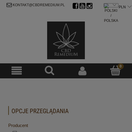
ZAREJESTRUJ SIĘ
ZALOGUJ SIĘ
KONTAKT@CBDREMEDIUM.PL
OPCJE PRZEGLĄDANIA
Producent