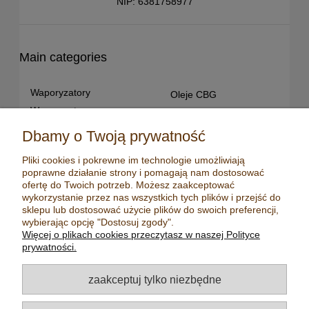
NIP: 6381758977
Main categories
Waporyzatory
Oleje CBG
Waporyzatory
Oleje CBD dla snu
przenośne
Susz konopny
Dbamy o Twoją prywatność
Waporyzatory manualne
Terpeny konopne
Pliki cookies i pokrewne im technologie umożliwiają
Waporyzatory
CBD dla zwierząt
poprawne działanie strony i pomagają nam dostosować
stacjonarne
Młynki/ Grindery
ofertę do Twoich potrzeb. Możesz zaakceptować
Premium vaporizers
wykorzystanie przez nas wszystkich tych plików i przejść do
Zapalniczki
sklepu lub dostosować użycie plików do swoich preferencji,
Waporyzatory
Maści konopne
wybierając opcję "Dostosuj zgody".
konwekcyjne
Więcej o plikach cookies przeczytasz w naszej Polityce
Mydła konopne
Zestawy z
prywatności.
waporyzatorem
Kadzidełka
Oleje CBD
Aromatyzery
zaakceptuj tylko niezbędne
Oleje CBD 5%
Olejki eteryczne