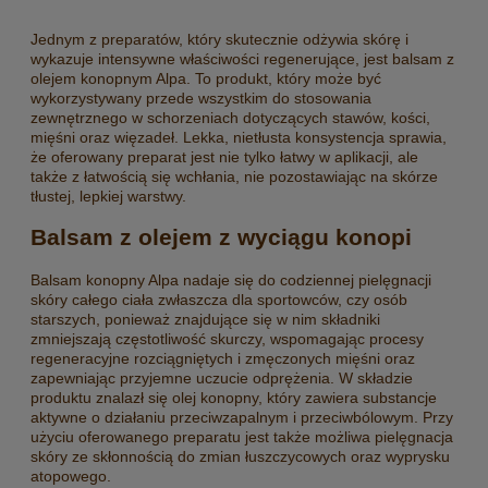
Jednym z preparatów, który skutecznie odżywia skórę i
wykazuje intensywne właściwości regenerujące, jest balsam z
olejem konopnym Alpa. To produkt, który może być
wykorzystywany przede wszystkim do stosowania
zewnętrznego w schorzeniach dotyczących stawów, kości,
mięśni oraz więzadeł. Lekka, nietłusta konsystencja sprawia,
że oferowany preparat jest nie tylko łatwy w aplikacji, ale
także z łatwością się wchłania, nie pozostawiając na skórze
tłustej, lepkiej warstwy.
Balsam z olejem z wyciągu konopi
Balsam konopny Alpa nadaje się do codziennej pielęgnacji
skóry całego ciała zwłaszcza dla sportowców, czy osób
starszych, ponieważ znajdujące się w nim składniki
zmniejszają częstotliwość skurczy, wspomagając procesy
regeneracyjne rozciągniętych i zmęczonych mięśni oraz
zapewniając przyjemne uczucie odprężenia. W składzie
produktu znalazł się olej konopny, który zawiera substancje
aktywne o działaniu przeciwzapalnym i przeciwbólowym. Przy
użyciu oferowanego preparatu jest także możliwa pielęgnacja
skóry ze skłonnością do zmian łuszczycowych oraz wyprysku
atopowego.