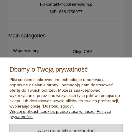
kontakt@cbdremedium.pl
NIP: 6381758977
Main categories
Waporyzatory
Oleje CBG
Waporyzatory
Oleje CBD dla snu
przenośne
Susz konopny
Dbamy o Twoją prywatność
Waporyzatory manualne
Terpeny konopne
Pliki cookies i pokrewne im technologie umożliwiają
Waporyzatory
CBD dla zwierząt
poprawne działanie strony i pomagają nam dostosować
stacjonarne
Młynki/ Grindery
ofertę do Twoich potrzeb. Możesz zaakceptować
Premium vaporizers
wykorzystanie przez nas wszystkich tych plików i przejść do
Zapalniczki
sklepu lub dostosować użycie plików do swoich preferencji,
Waporyzatory
Maści konopne
wybierając opcję "Dostosuj zgody".
konwekcyjne
Więcej o plikach cookies przeczytasz w naszej Polityce
Mydła konopne
Zestawy z
prywatności.
waporyzatorem
Kadzidełka
Oleje CBD
Aromatyzery
zaakceptuj tylko niezbędne