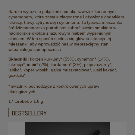
Bardzo wyraziste połączenie smaku szałwii z korzennym
cynamonem, które zostaje złagodzone i ożywione dodatkiem
lukrecji, trawy cytrynowej i cynamonu. Ta typowa mieszanka
śródziemnomorska potrafi nas zabrać swoim smakiem w
nadmorskie okolice z lazurowym niebem wypełnionym
słońcem. W ten sposób spełnia się główna intencja tej
mieszanki, aby wprowadzić nas w nieprzeciętny stan
wspaniałego samopoczucia.
S
kładniki:
korzeń kurkumy* (55%), cynamon* (14%),
lukrecja*, imbir* (7%), kardamon* (3%), pieprz czarny*,
jabłko*, koper włoski*, gałka muszkatołowa*, łuski kakao*,
goździki*.
* składniki pochodzące z kontrolowanych upraw
ekologicznych.
17 torebek x 1,8 g
BESTSELLERY