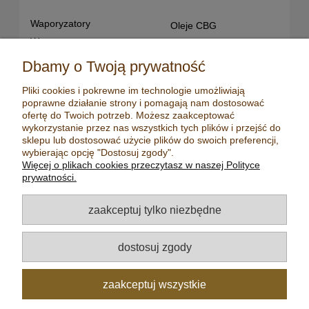
Waporyzatory
Oleje CBG
Waporyzatory
Oleje CBD dla snu
przenośne
Susz konopny
Dbamy o Twoją prywatność
Waporyzatory manualne
Terpeny konopne
Pliki cookies i pokrewne im technologie umożliwiają
Waporyzatory
CBD dla zwierząt
poprawne działanie strony i pomagają nam dostosować
stacjonarne
Młynki/ Grindery
ofertę do Twoich potrzeb. Możesz zaakceptować
Premium vaporizers
wykorzystanie przez nas wszystkich tych plików i przejść do
Zapalniczki
sklepu lub dostosować użycie plików do swoich preferencji,
Waporyzatory
Maści konopne
wybierając opcję "Dostosuj zgody".
konwekcyjne
Więcej o plikach cookies przeczytasz w naszej Polityce
Mydła konopne
Zestawy z
prywatności.
waporyzatorem
Kadzidełka
Oleje CBD
Aromatyzery
zaakceptuj tylko niezbędne
Oleje CBD 5%
Olejki eteryczne
Oleje CBD 10%
Herbaty
dostosuj zgody
Oleje CBD 20%
Nasiona konopi
Oleje CBD 30%
zaakceptuj wszystkie