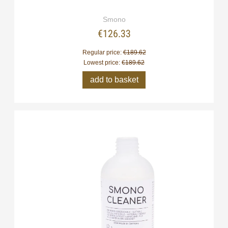
Smono
€126.33
Regular price:
€189.62
Lowest price:
€189.62
add to basket