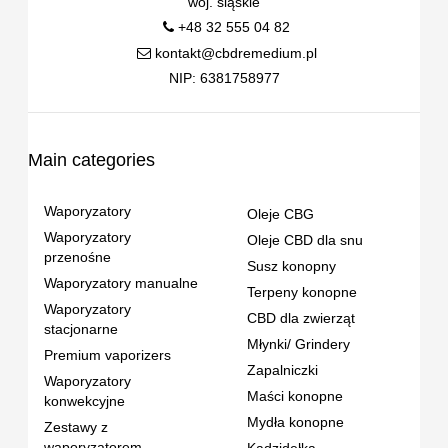
woj. śląskie
+48 32 555 04 82
kontakt@cbdremedium.pl
NIP: 6381758977
Main categories
Waporyzatory
Oleje CBG
Waporyzatory
Oleje CBD dla snu
przenośne
Susz konopny
Waporyzatory manualne
Terpeny konopne
Waporyzatory
CBD dla zwierząt
stacjonarne
Młynki/ Grindery
Premium vaporizers
Zapalniczki
Waporyzatory
Maści konopne
konwekcyjne
Mydła konopne
Zestawy z
waporyzatorem